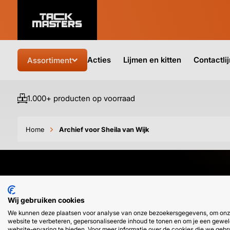
Acties
Lijmen en kitten
Contactli
Assortiment
1.000+ producten op voorraad
Home
Archief voor Sheila van Wijk
HULP OF ADVIES NODIG?
Wij gebruiken cookies
We kunnen deze plaatsen voor analyse van onze bezoekersgegevens, om on
Klantenservice
WhatsApp
website te verbeteren, gepersonaliseerde inhoud te tonen en om je een gewel
+31 (0) 85 303 7224
+31 (0) 6 11 12
website-ervaring te bieden. Voor meer informatie over de cookies die we gebr