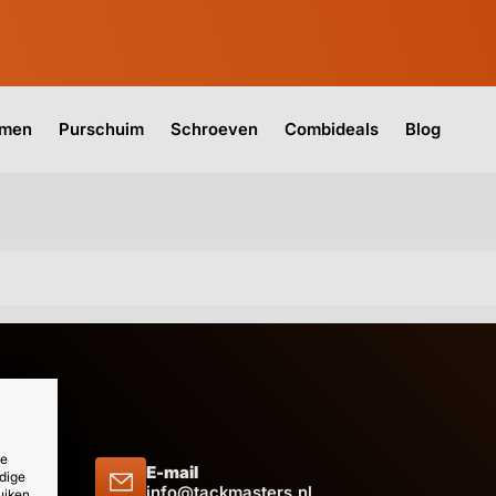
jmen
Purschuim
Schroeven
Combideals
Blog
ze
E-mail
dige
 09 51
info@tackmasters.nl
uiken