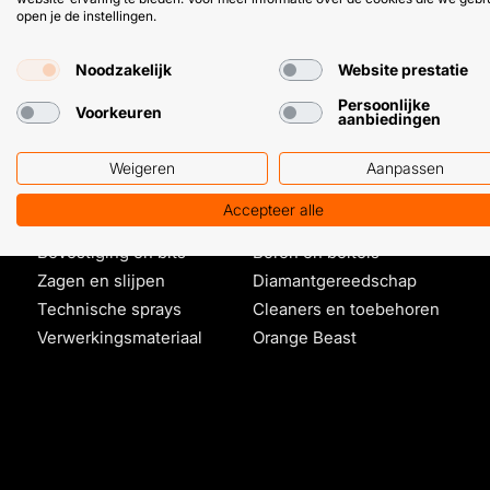
open je de instellingen.
Noodzakelijk
Website prestatie
Persoonlijke
Voorkeuren
aanbiedingen
Producten
Weigeren
Aanpassen
Lijmen en kitten
Contactlijmen
Accepteer alle
Purschuim
Schroeven
Bevestiging en bits
Boren en beitels
Zagen en slijpen
Diamantgereedschap
Technische sprays
Cleaners en toebehoren
Verwerkingsmateriaal
Orange Beast