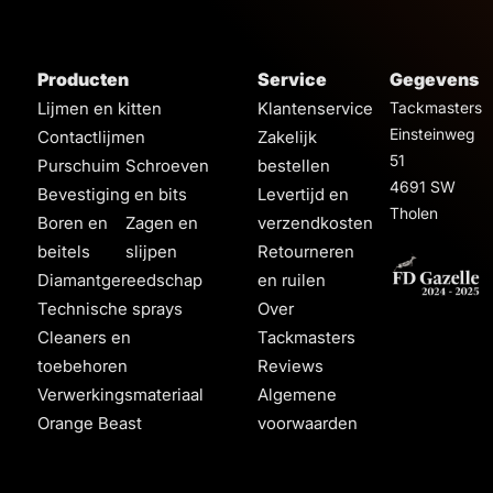
Producten
Service
Gegevens
Lijmen en kitten
Klantenservice
Tackmasters
Einsteinweg
Contactlijmen
Zakelijk
51
Purschuim
Schroeven
bestellen
4691 SW
Bevestiging en bits
Levertijd en
Tholen
Boren en
Zagen en
verzendkosten
beitels
slijpen
Retourneren
Diamantgereedschap
en ruilen
Technische sprays
Over
Cleaners en
Tackmasters
toebehoren
Reviews
Verwerkingsmateriaal
Algemene
Orange Beast
voorwaarden