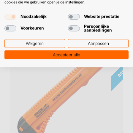
cookies die we gebruiken open je de instellingen.
Aluminium grip cutter
Noodzakelijk
Website prestatie
Persoonlijke
Voorkeuren
aanbiedingen
Weigeren
Aanpassen
Gerelateerde producten
Accepteer alle
BESTSE