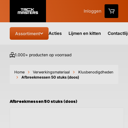
Inloggen
Acties
Lijmen en kitten
Contactli
Assortiment
1.000+ producten op voorraad
Vo
Home
Verwerkingsmateriaal
Klusbenodigdheden
Afbreekmessen 50 stuks (doos)
Afbreekmessen 50 stuks (doos)