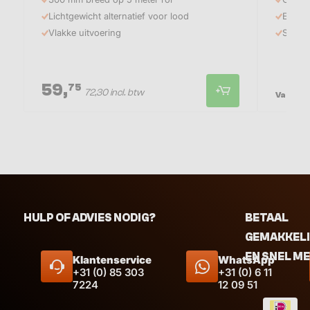
Lichtgewicht alternatief voor lood
EPDM v
Vlakke uitvoering
Sneldr
59,
1
75
72,30 incl. btw
Vanaf
HULP OF ADVIES NODIG?
BETAAL
GEMAKKEL
EN SNEL M
Klantenservice
WhatsApp
+31 (0) 85 303
+31 (0) 6 11
7224
12 09 51