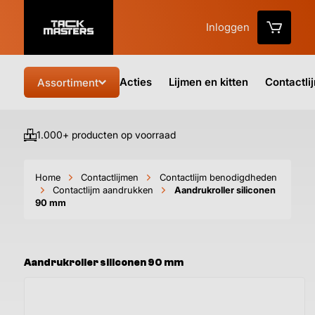
Inloggen
Acties
Lijmen en kitten
Contactli
Assortiment
1.000+ producten op voorraad
Vo
Home
Contactlijmen
Contactlijm benodigdheden
Contactlijm aandrukken
Aandrukroller siliconen
90 mm
Aandrukroller siliconen 90 mm