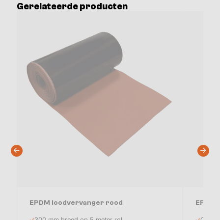
Gerelateerde producten
EPDM loodvervanger rood
EPDM R
300 mm breed op 5 meter rol
Contac