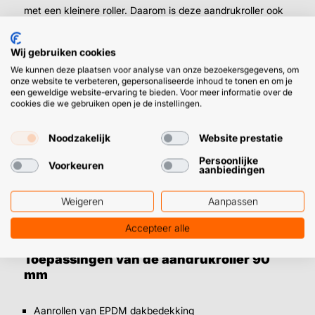
met een kleinere roller. Daarom is deze aandrukroller ook
verkrijgbaar in:
Wij gebruiken cookies
45 mm
aandrukroller
We kunnen deze plaatsen voor analyse van onze bezoekersgegevens, om
⤷ Top voor naden, randen en dakgoten
onze website te verbeteren, gepersonaliseerde inhoud te tonen en om je
een geweldige website-ervaring te bieden. Voor meer informatie over de
28 mm
aandrukroller
cookies die we gebruiken open je de instellingen.
⤷ Perfect voor hoeken, details en lastig
bereikbare plekken
Noodzakelijk
Website prestatie
Persoonlijke
Voorkeuren
Veel professionals gebruiken een combinatie van
aanbiedingen
meerdere breedtes om het EPDM dak volledig strak af te
Weigeren
Aanpassen
werken.
Accepteer alle
Toepassingen van de aandrukroller 90
mm
Aanrollen van EPDM dakbedekking