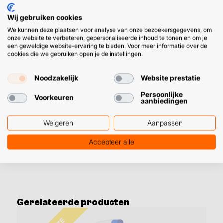
kopen
Wij gebruiken cookies
Een kans om te grijpen: doos met 12x Joint Fix,
topkwaliteit kit voor het repareren van kapotte (cement)
We kunnen deze plaatsen voor analyse van onze bezoekersgegevens, om
onze website te verbeteren, gepersonaliseerde inhoud te tonen en om je
voegen.
een geweldige website-ervaring te bieden. Voor meer informatie over de
cookies die we gebruiken open je de instellingen.
Omgerekend voor een prikkie per kitkoker
Noodzakelijk
Website prestatie
Makkelijk aanbrengen met een kitpistool
Snel binnen op jouw adres
Persoonlijke
Voorkeuren
aanbiedingen
➜
In de
blog: voegen repareren met voeg reparatie kit
vind
Weigeren
Aanpassen
je meer informatie over hoe je dit zelf doet.
Accepteer alle
Gerelateerde producten