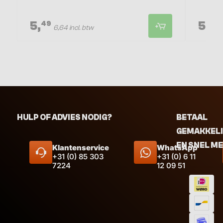
5,
5,
49
75
6,64 incl. btw
HULP OF ADVIES NODIG?
BETAAL
GEMAKKEL
EN SNEL M
Klantenservice
WhatsApp
+31 (0) 85 303
+31 (0) 6 11
7224
12 09 51