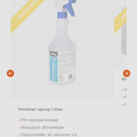
BESTE KEUZE
BESTE K
Kitspat
4 stuk
Soepel
Voor e
Finisher spray 1 liter
PH-neutrale kitzeep
Biologisch afbreekbaar
Oplosmiddel- en siliconen vrij