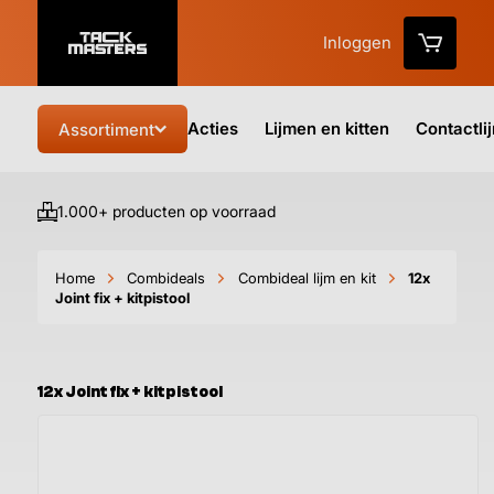
Inloggen
Acties
Lijmen en kitten
Contactli
Assortiment
1.000+ producten op voorraad
Vo
Home
Combideals
Combideal lijm en kit
12x
Joint fix + kitpistool
12x Joint fix + kitpistool